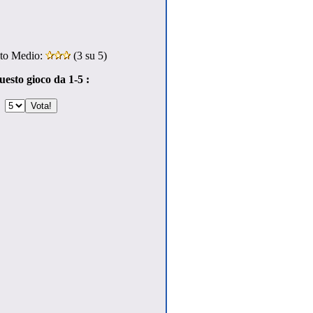
to Medio:
(
3
su 5)
uesto gioco da 1-5 :