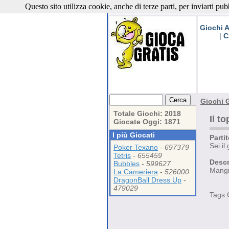
Questo sito utilizza cookie, anche di terze parti, per inviarti pub
Giochi G
Giochi A
|
C
Giochi G
Totale Giochi: 2018
Il t
Giocate Oggi: 1871
I più Giocati
Parti
Sei i
Poker Texano
-
697379
Tetris
-
655459
Descr
Bubbles
-
599627
Mangi
La Cameriera
-
526000
DragonBall Dress Up
-
479029
Tags 