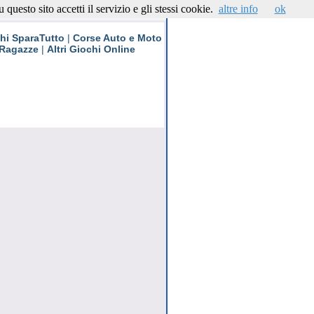
questo sito accetti il servizio e gli stessi cookie.
altre info
ok
Contattaci
hi SparaTutto
|
Corse Auto e Moto
 Ragazze
|
Altri Giochi Online