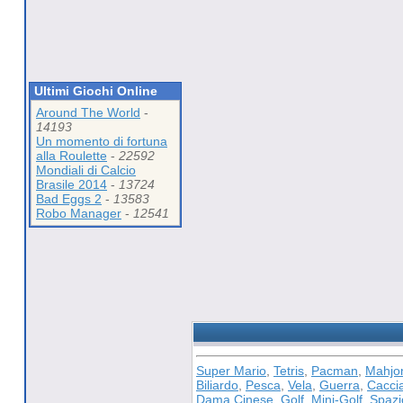
Ultimi Giochi Online
Around The World
-
14193
Un momento di fortuna
alla Roulette
-
22592
Mondiali di Calcio
Brasile 2014
-
13724
Bad Eggs 2
-
13583
Robo Manager
-
12541
Super Mario
,
Tetris
,
Pacman
,
Mahjo
Biliardo
,
Pesca
,
Vela
,
Guerra
,
Cacci
Dama Cinese
,
Golf
,
Mini-Golf
,
Spazi