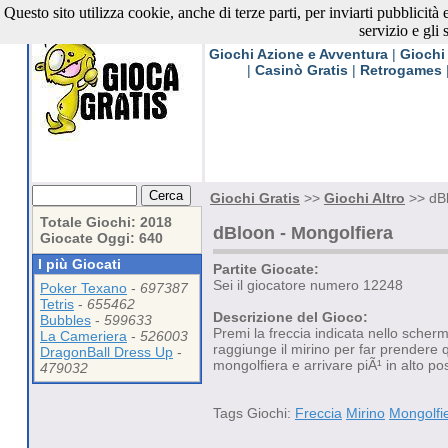
Questo sito utilizza cookie, anche di terze parti, per inviarti pubblicità
Giochi Gratis
servizio e gli 
Giochi Azione e Avventura
|
Giochi
|
Casinò Gratis
|
Retrogames
Giochi Gratis
>>
Giochi Altro
>> dBl
Totale Giochi: 2018
dBloon - Mongolfiera
Giocate Oggi: 640
I più Giocati
Partite Giocate:
Sei il giocatore numero 12248
Poker Texano
-
697387
Tetris
-
655462
Descrizione del Gioco:
Bubbles
-
599633
Premi la freccia indicata nello scher
La Cameriera
-
526003
raggiunge il mirino per far prendere q
DragonBall Dress Up
-
mongolfiera e arrivare piÃ¹ in alto pos
479032
Tags Giochi:
Freccia
Mirino
Mongolfi