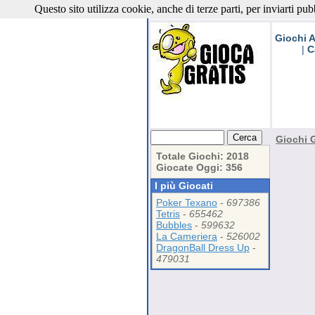
Questo sito utilizza cookie, anche di terze parti, per inviarti pub
Giochi G
Giochi A
|
C
Giochi G
Totale Giochi: 2018
Giocate Oggi: 356
I più Giocati
Poker Texano
-
697386
Tetris
-
655462
Bubbles
-
599632
La Cameriera
-
526002
DragonBall Dress Up
-
479031