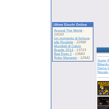
Ultimi Giochi Online
Around The World
-
14193
Un momento di fortuna
alla Roulette
-
22590
Mondiali di Calcio
Brasile 2014
-
13723
Bad Eggs 2
-
13583
Robo Manager
-
12541
Super 
Biliardo
Dama C
Navale