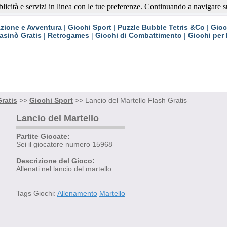
blicità e servizi in linea con le tue preferenze. Continuando a navigare su 
ratis
zione e Avventura
|
Giochi Sport
|
Puzzle Bubble Tetris &Co
|
Gioc
asinò Gratis
|
Retrogames
|
Giochi di Combattimento
|
Giochi per
ratis
>>
Giochi Sport
>> Lancio del Martello Flash Gratis
Lancio del Martello
Partite Giocate:
Sei il giocatore numero 15968
Descrizione del Gioco:
Allenati nel lancio del martello
Tags Giochi:
Allenamento
Martello