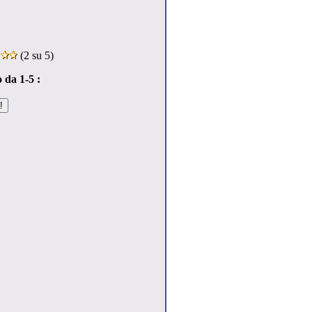
:
(
2
su 5)
 da 1-5 :