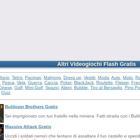
Altri Videogiochi Flash Gratis
Mario
,
Tetris
,
Pacman
,
Mahjong
,
Dress up
,
Vestiti
,
Moda
,
Auto
,
Moto
,
Ra
,
Pesca
,
Vela
,
Guerra
,
Caccia
,
Poker
,
BlackJack
,
Roulette
,
Flipper
,
Frec
inese
,
Golf
,
Mini-Golf
,
Spazio
,
Alieni
,
Bubble
,
Tiro al Bersaglio
,
Ping P
,
Quiz
Buldozer Brothers Gratis
Sei imprigionato con tuo fratello nella miniera. Fatti strada con i Bul
Massive Attack Gratis
Uccidi i soldati nemici che tentano di assaltare il tuo castello e spend