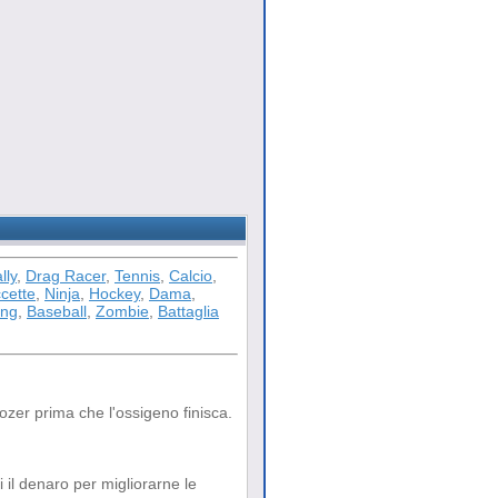
lly
,
Drag Racer
,
Tennis
,
Calcio
,
cette
,
Ninja
,
Hockey
,
Dama
,
ong
,
Baseball
,
Zombie
,
Battaglia
dozer prima che l'ossigeno finisca.
i il denaro per migliorarne le